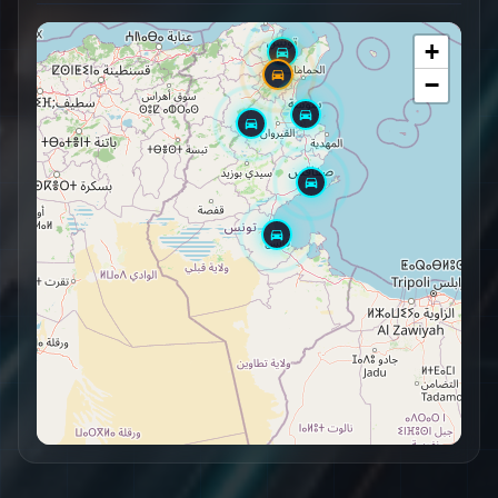
+
−
Véhicules Actifs
147
+12 depuis hier